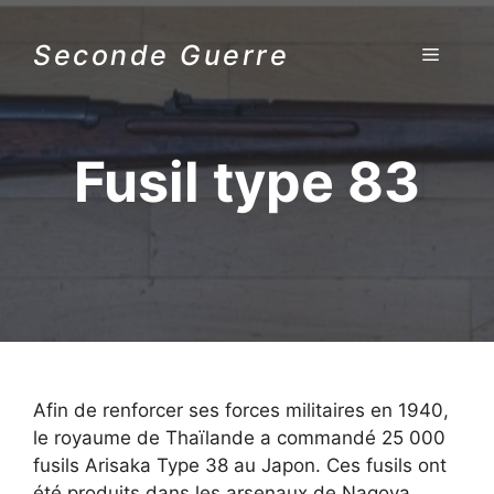
Aller
au
Seconde Guerre
MENU
contenu
Fusil type 83
Afin de renforcer ses forces militaires en 1940,
le royaume de Thaïlande a commandé 25 000
fusils Arisaka Type 38 au Japon. Ces fusils ont
été produits dans les arsenaux de Nagoya.