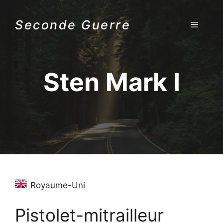
Aller
au
Seconde Guerre
MENU
contenu
Sten Mark I
Royaume-Uni
Pistolet-mitrailleur