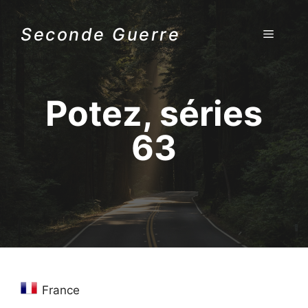
Aller
au
Seconde Guerre
MENU
contenu
Potez, séries
63
France