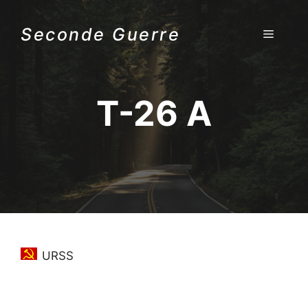
Aller
au
Seconde Guerre
MENU
contenu
T-26 A
URSS