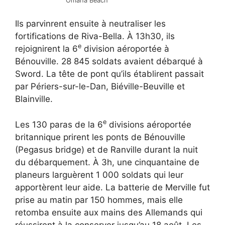
Omaha Beach
Ils parvinrent ensuite à neutraliser les
fortifications de Riva-Bella. À 13h30, ils
e
rejoignirent la 6
division aéroportée à
Bénouville. 28 845 soldats avaient débarqué à
Sword. La tête de pont qu’ils établirent passait
par Périers-sur-le-Dan, Biéville-Beuville et
Blainville.
e
Les 130 paras de la 6
divisions aéroportée
britannique prirent les ponts de Bénouville
(Pegasus bridge) et de Ranville durant la nuit
du débarquement. À 3h, une cinquantaine de
planeurs larguèrent 1 000 soldats qui leur
apportèrent leur aide. La batterie de Merville fut
prise au matin par 150 hommes, mais elle
retomba ensuite aux mains des Allemands qui
réussirent à la conserver jusqu’au 18 août. Les